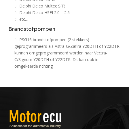
Delphi Delco Multec S(F)
Delphi Delco HSFI 2.0 – 2.5
etc…
Brandstofpompen
PSG16 brandstofpompen (2 stekkers)
geprogrammeerd als Astra-G/Zafira Y20DTH of Y22DTR
kunnen omgeprogrammeerd worden naar Vectra-
C/Signum Y20DTH of Y22DTR. Dit kan ook in
omgekeerde richting.