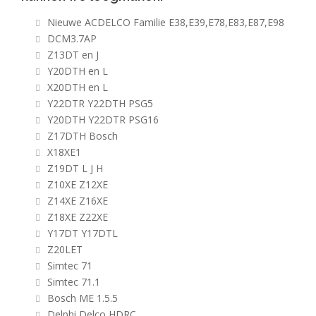
Nieuwe ACDELCO Familie E38,E39,E78,E83,E87,E98
DCM3.7AP
Z13DT en J
Y20DTH en L
X20DTH en L
Y22DTR Y22DTH PSG5
Y20DTH Y22DTR PSG16
Z17DTH Bosch
X18XE1
Z19DT L J H
Z10XE Z12XE
Z14XE Z16XE
Z18XE Z22XE
Y17DT Y17DTL
Z20LET
Simtec 71
Simtec 71.1
Bosch ME 1.5.5
Delphi Delco HDRC